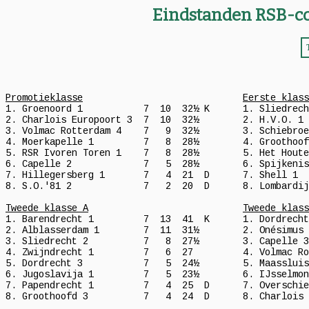
Eindstanden RSB-co
Promotieklasse
Eerste klass
1. Groenoord 1           7  10  32½ K      1. Sliedrech
2. Charlois Europoort 3  7  10  32½        2. H.V.O. 1 
3. Volmac Rotterdam 4    7   9  32½        3. Schiebroe
4. Moerkapelle 1         7   8  28½        4. Groothoof
5. RSR Ivoren Toren 1    7   8  28½        5. Het Houte
6. Capelle 2             7   5  28½        6. Spijkenis
7. Hillegersberg 1       7   4  21  D      7. Shell 1  
8. S.O.'81 2             7   2  20  D      8. Lombardij
Tweede klasse A
Tweede klass
1. Barendrecht 1         7  13  41  K      1. Dordrecht
2. Alblasserdam 1        7  11  31½        2. Onésimus 
3. Sliedrecht 2          7   8  27½        3. Capelle 3
4. Zwijndrecht 1         7   6  27         4. Volmac Ro
5. Dordrecht 3           7   5  24½        5. Maassluis
6. Jugoslavija 1         7   5  23½        6. IJsselmon
7. Papendrecht 1         7   4  25  D      7. Overschie
8. Groothoofd 3          7   4  24  D      8. Charlois 