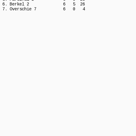
6. Berkel 2              6   5  26

7. Overschie 7           6   0   4
