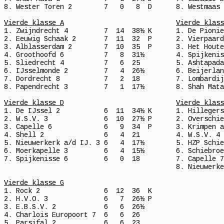
8. Wester Toren 2        7   0   8  D      8. Westmaas 
Vierde klasse A
Vierde klass
1. Zwijndrecht 4         7  14  38½ K      1. De Pionie
2. Eeuwig Schaak 2       7  11  32  P      2. Vierpaard
3. Alblasserdam 2        7  10  35  P      3. Het Houte
4. Groothoofd 6          7   8  31½        4. Spijkenis
5. Sliedrecht 4          7   6  25         5. Ashtapada
6. IJsselmonde 2         7   4  26½        6. Beijerlan
7. Dordrecht 8           7   2  18         7. Lombardij
8. Papendrecht 3         7   1  17½        8. Shah Mata
Vierde klasse D
Vierde klass
1. De IJssel 2           6  11  34½ K      1. Hillegers
2. W.S.V. 3              6  10  27½ P      2. Overschie
3. Capelle 6             6   9  34  P      3. Krimpen a
4. Shell 2               6   4  21         4. W.S.V. 4 
5. Nieuwerkerk a/d IJ. 3 6   4  17½        5. HZP Schie
6. Moerkapelle 3         6   4  15½        6. Schiebroe
7. Spijkenisse 6         6   0  18         7. Capelle 7
                                           8. Nieuwerke
Vierde klasse G

1. Rock 2                6  12  36  K

2. H.V.O. 3              6   7  26½ P

3. E.B.S.V. 2            6   6  26½

4. Charlois Europoort 7  6   6  26

5. Parsifal 2            6   6  23
