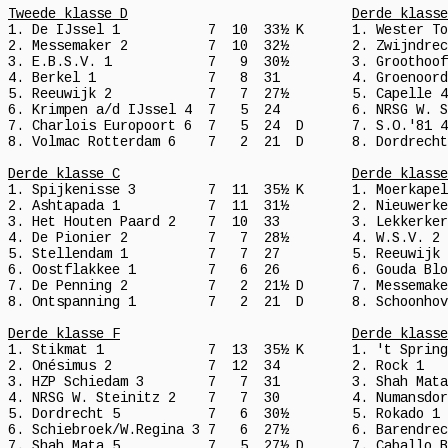
Tweede klasse D
Derde klasse
1. De IJssel 1           7  10  33½ K      1. Wester To
2. Messemaker 2          7  10  32½        2. Zwijndrec
3. E.B.S.V. 1            7   9  30½        3. Groothoof
4. Berkel 1              7   8  31         4. Groenoord
5. Reeuwijk 2            7   7  27½        5. Capelle 4
6. Krimpen a/d IJssel 4  7   5  24         6. NRSG W. S
7. Charlois Europoort 6  7   5  24  D      7. S.O.'81 4
8. Volmac Rotterdam 6    7   2  21  D      8. Dordrecht
Derde klasse C
Derde klasse
1. Spijkenisse 3         7  11  35½ K      1. Moerkapel
2. Ashtapada 1           7  11  31½        2. Nieuwerke
3. Het Houten Paard 2    7  10  33         3. Lekkerker
4. De Pionier 2          7   7  28½        4. W.S.V. 2 
5. Stellendam 1          7   7  27         5. Reeuwijk 
6. Oostflakkee 1         7   6  26         6. Gouda Blo
7. De Penning 2          7   2  21½ D      7. Messemake
8. Ontspanning 1         7   2  21  D      8. Schoonhov
Derde klasse F
Derde klasse
1. Stikmat 1             7  13  35½ K      1. 't Spring
2. Onésimus 2            7  12  34         2. Rock 1   
3. HZP Schiedam 3        7   7  31         3. Shah Mata
4. NRSG W. Steinitz 2    7   7  30         4. Numansdor
5. Dordrecht 5           7   6  30½        5. Rokado 1 
6. Schiebroek/W.Regina 3 7   6  27½        6. Barendrec
7. Shah Mata 5           7   5  27½ D      7. Caballo B